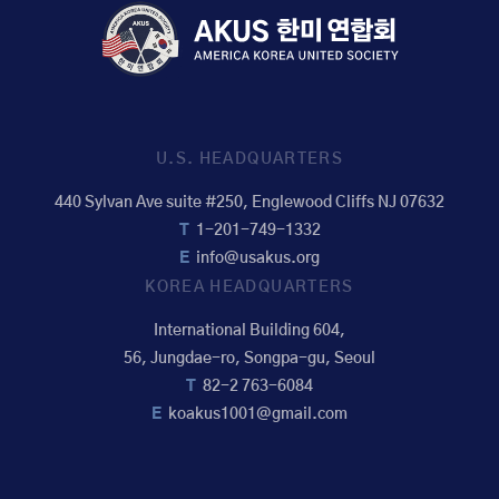
U.S. HEADQUARTERS
440 Sylvan Ave suite #250, Englewood Cliffs NJ 07632
T
1-201-749-1332
E
info@usakus.org
KOREA HEADQUARTERS
International Building 604,
56, Jungdae-ro, Songpa-gu, Seoul
T
82-2 763-6084
E
koakus1001@gmail.com