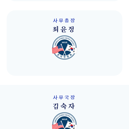
사무총장
최윤정
사무국장
김숙자