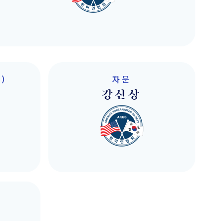
)
자문
강신상