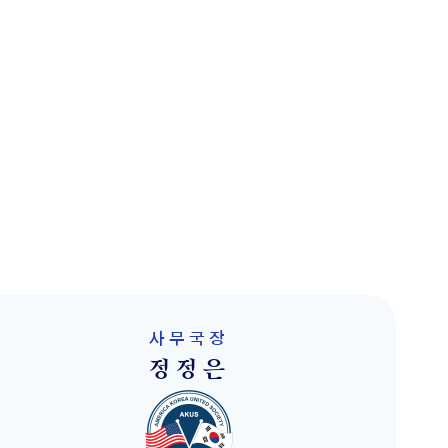
사무국장
정정은