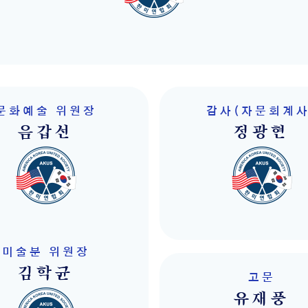
문화예술 위원장
감사(자문회계사
음갑선
정광현
미술분 위원장
김학균
고문
유재풍