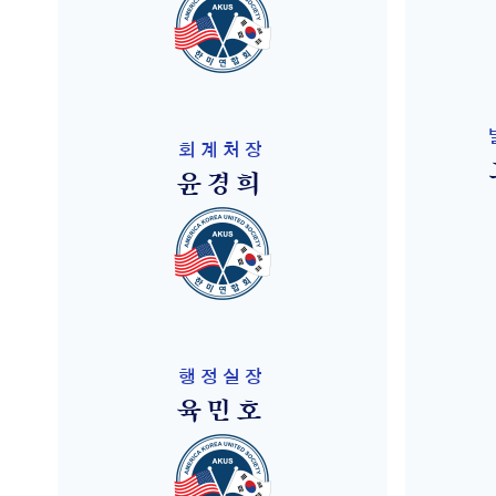
회계처장
윤경희
행정실장
육민호