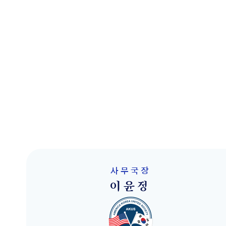
사무국장
이윤정