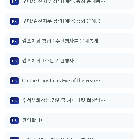
구미/김천지부 창립(예배)총회 은혜롭게
KR
마쳤습니다.
구미/김천지부 창립(예배)총회 은혜롭게
KR
마쳤습니다.
김포지회 창립 1주년행사를 은혜롭게 마
KR
쳤습니다.
김포지회 1주년 기념행사
US
On the Christmas Eve of the year
US
2022
수석부회장님.강병목 커네티컷 회장님. -
US
AKUS 가족돼심을 진심으로 환영합니다.
환영합니다
US