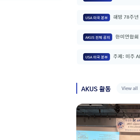
정영호 총영
해방 78주년
USA 미국 본부
복음통일을 
한미연합회 
AKUS 전체 공지
주제: 미주 A
USA 미국 본부
View all
AKUS 활동