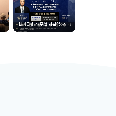
한미동맹 72주년 기념식 [202
5] - Celebration of the 72n
d Anniversary of the Mutual
Defense Treaty between th
e U.S. and ROK [2025]