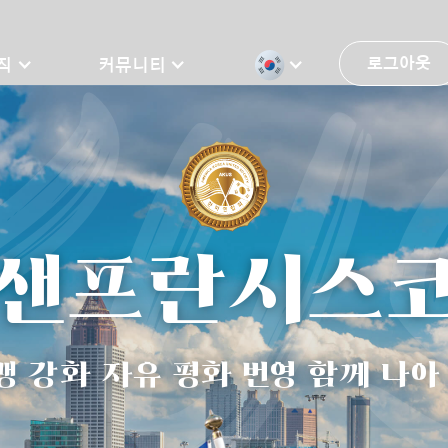
KU
로그아웃
직
커뮤니티
샌프란시스
 강화 자유 평화 번영 함께 나아