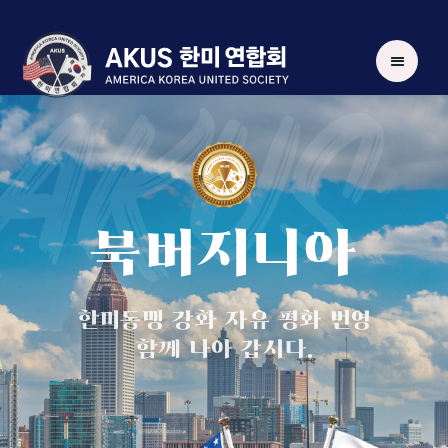
AKUS
북버지니아
한미동맹 강화 자유 평화 번영
함께 나아 갑시다.