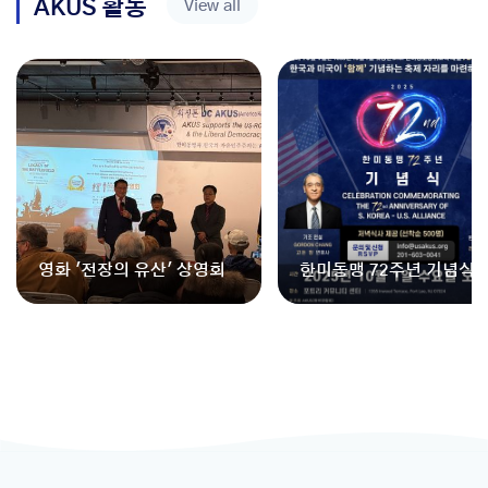
AKUS 활동
View all
NEW
영화 '전장의 유산' 상영회
한미동맹 72주년 기념식 [
025] - Celebration of t
72nd Anniversary of the
Mutual Defense Treaty 
etween the U.S. and R
[2025]