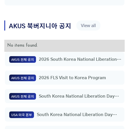
AKUS
북버지니아
공지
View all
No items found.
2026 South Korea National Liberation
AKUS 전체 공지
Day Flag Raising Ceremony
2026 FLS Visit to Korea Program
AKUS 전체 공지
South Korea National Liberation Day
AKUS 전체 공지
Flag Raising Ceremony
South Korea National Liberation Day
USA 미국 본부
Flag Raising Ceremony