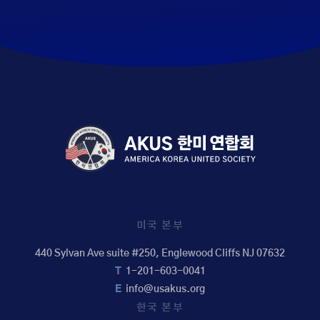
미국 본부
440 Sylvan Ave suite #250, Englewood Cliffs NJ 07632
T
1-201-603-0041
E
info@usakus.org
한국 본부