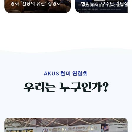
영화 '전장의 유산' 상영회
한미동맹 72주년 기념식 [
025] - Celebration of t
72nd Anniversary of the
Mutual Defense Treaty 
etween the U.S. and R
[2025]
AKUS 한미 연합회
우리는 누구인가?