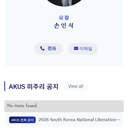
회장
손인석

 이메일
전화
AKUS
미주리
공지
View all
No items found.
2026 South Korea National Liberation
AKUS 전체 공지
Day Flag Raising Ceremony