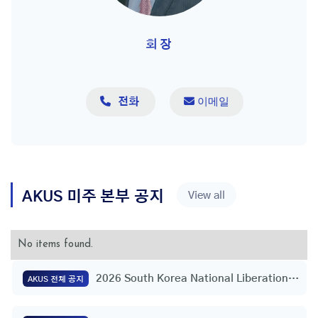
회장

 이메일
전화
AKUS
미주 본부
공지
View all
No items found.
2026 South Korea National Liberation
AKUS 전체 공지
Day Flag Raising Ceremony