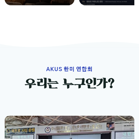
025] - Celebration of t
72nd Anniversary of the
Mutual Defense Treaty 
etween the U.S. and R
[2025]
AKUS 한미 연합회
우리는 누구인가?