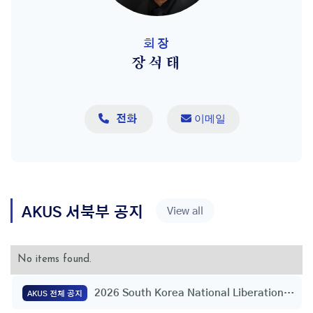
회장
장석태

 이메일
전화
AKUS
서북부
공지
View all
No items found.
2026 South Korea National Liberation
AKUS 전체 공지
Day Flag Raising Ceremony