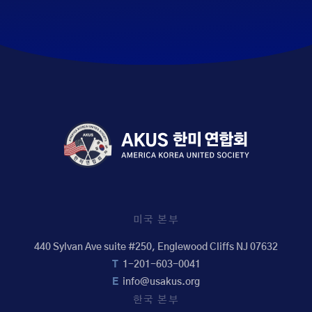
미국 본부
440 Sylvan Ave suite #250, Englewood Cliffs NJ 07632
T
1-201-603-0041
E
info@usakus.org
한국 본부