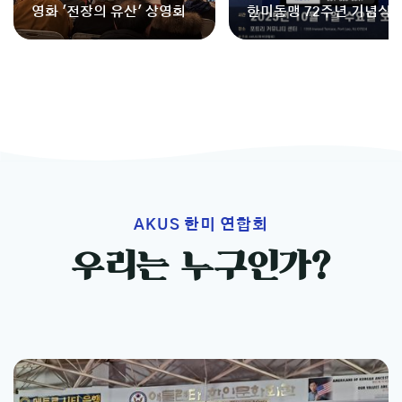
영화 '전장의 유산' 상영회
한미동맹 72주년 기념식 [
025] - Celebration of t
72nd Anniversary of the
Mutual Defense Treaty 
etween the U.S. and R
[2025]
AKUS 한미 연합회
우리는 누구인가?