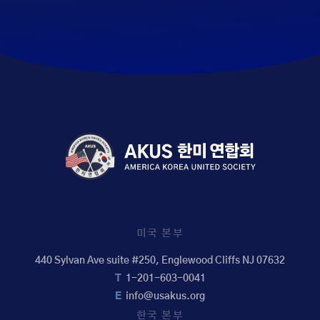
미국 본부
440 Sylvan Ave suite #250, Englewood Cliffs NJ 07632
T
1-201-603-0041
E
info@usakus.org
한국 본부