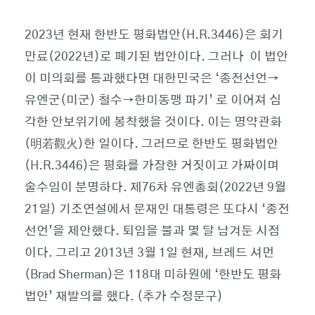
2023년 현재 한반도 평화법안(H.R.3446)은 회기
만료(2022년)로 폐기된 법안이다. 그러나 이 법안
이 미의회를 통과했다면 대한민국은 ‘종전선언→
유엔군(미군) 철수→한미동맹 파기’ 로 이어져 심
각한 안보위기에 봉착했을 것이다. 이는 명약관화
(明若觀火)한 일이다. 그러므로 한반도 평화법안
(H.R.3446)은 평화를 가장한 거짓이고 가짜이며
술수임이 분명하다. 제76차 유엔총회(2022년 9월
21일) 기조연설에서 문재인 대통령은 또다시 ‘종전
선언’을 제안했다. 퇴임을 불과 몇 달 남겨둔 시점
이다. 그리고 2013년 3월 1일 현재, 브레드 셔먼
(Brad Sherman)은 118대 미하원에 ‘한반도 평화
법안’ 재발의를 했다. (추가 수정문구)