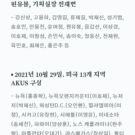
원유봉, 기획실장 전재현
- 강신상, 고용하, 김영길, 류재길, 박재신, 성기범,
송호민, 안용진, 윤여정, 원유봉, 음갑선, 이상경,
이호제, 이창성, 손민석, 송미숙, 장동신, 전재현,
육민호, 최재은, 홍은주 등
▪ 2021년 10월 29일. 미국 13개 지역
AKUS 구성
- 뉴욕(홍종학), 뉴욕오렌지카운티(이호제), 뉴저
지(박재신), 워싱턴D.C.(오인환), 필라델피아(미
정), 시카고(유장현), 시애틀(이영윤), 미네소타
(송세진), 하와이(양상훈), 노스 케롤라이나(한주
형), 아틀란타(오대기), 라스베가스(장상일), 볼티