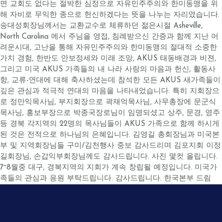
면 교회도 없다는 절박한 심정으로 자유민주주의와 한미동맹을 위
해 자비로 무익한 종으로 헌신하겠다는 뜻을 나누는 자리였습니다.
송대성회장님께서는 교환교수로 체류하던 젊은시절 Asheville,
North Carolina 에서 주님을 영접, 침례받으신 간증과 함께 지난 어
려운시대, 고난을 통해 자유민주주의와 한미동맹의 절대적 소중한
가치 경험, 한반도 안보정세와 미래 조망, AKUS 태동배경과 비젼,
그리고 미국 AKUS 가족들의 내 나라 사랑의 마음과 헌신, 활동사
항, 교류-연대에 대해 축사하셨는데 참석한 모든 AKUS 새가족들이
깊은 관심과 적극적 연대의 마음을 나타내었습니다. 특히 지회장으
로 정만익목사님, 부지회장으로 곽재억목사님, 사무총장에 문군식
목사닝, 홍보부장으로 박종국장로님이 임명되셨고 상주, 문경, 영주
등 경북 각지역의 22명의 목사님들이 AKUS 가족으로 함께 하시게
된 것은 전적으로 하나님의 은혜입니다. 김영길 총회장님과 미국본
부 및 지역회장님들 구미/김천행사 중보 감사드리며 김포지회 이정
길회장님, 손갑익부회장님께도 감사드립니다. 사진 몇컷 올립니다.
7~8월중 대구, 경북지역의 지회가 계속 창립될 예정입니다. 미국가
족들의 관심과 응원 부탁드립니다. 감사드립니다. 한국본부 드림