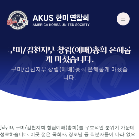
AKUS
구미/김천지부 창립(예배)총회 은혜롭
게 마쳤습니다.
구미/김천지부 창립(예배)총회 은혜롭게 마쳤습
니다.
July.10, 구미/김천지회 창립예배(총회)를 우호적인 분위기 가운데
성료하습니다. 이곳 젊은 목회자, 장로님 등 직분자들이 나라 없으