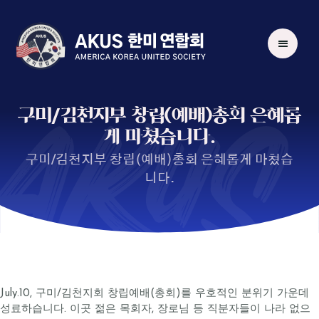
AKUS
구미/김천지부 창립(예배)총회 은혜롭
게 마쳤습니다.
구미/김천지부 창립(예배)총회 은혜롭게 마쳤습
니다.
July.10, 구미/김천지회 창립예배(총회)를 우호적인 분위기 가운데
성료하습니다. 이곳 젊은 목회자, 장로님 등 직분자들이 나라 없으