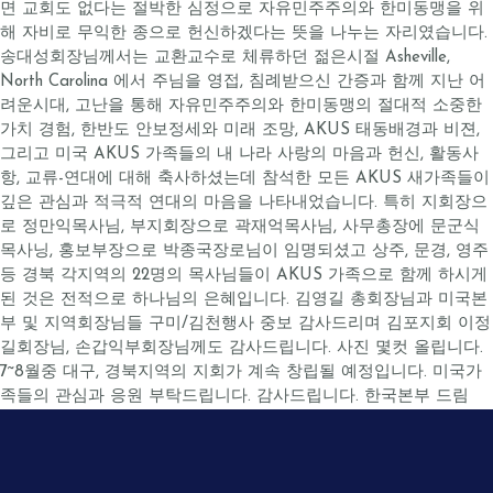
면 교회도 없다는 절박한 심정으로 자유민주주의와 한미동맹을 위
해 자비로 무익한 종으로 헌신하겠다는 뜻을 나누는 자리였습니다.
송대성회장님께서는 교환교수로 체류하던 젊은시절 Asheville,
North Carolina 에서 주님을 영접, 침례받으신 간증과 함께 지난 어
려운시대, 고난을 통해 자유민주주의와 한미동맹의 절대적 소중한
가치 경험, 한반도 안보정세와 미래 조망, AKUS 태동배경과 비젼,
그리고 미국 AKUS 가족들의 내 나라 사랑의 마음과 헌신, 활동사
항, 교류-연대에 대해 축사하셨는데 참석한 모든 AKUS 새가족들이
깊은 관심과 적극적 연대의 마음을 나타내었습니다. 특히 지회장으
로 정만익목사님, 부지회장으로 곽재억목사님, 사무총장에 문군식
목사닝, 홍보부장으로 박종국장로님이 임명되셨고 상주, 문경, 영주
등 경북 각지역의 22명의 목사님들이 AKUS 가족으로 함께 하시게
된 것은 전적으로 하나님의 은혜입니다. 김영길 총회장님과 미국본
부 및 지역회장님들 구미/김천행사 중보 감사드리며 김포지회 이정
길회장님, 손갑익부회장님께도 감사드립니다. 사진 몇컷 올립니다.
7~8월중 대구, 경북지역의 지회가 계속 창립될 예정입니다. 미국가
족들의 관심과 응원 부탁드립니다. 감사드립니다. 한국본부 드림